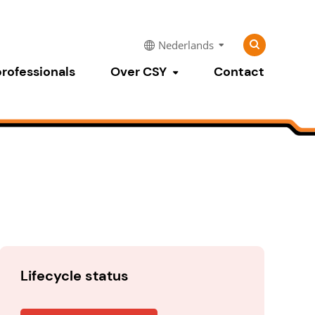
Zoeken
Zoeken
Nederlands
naar:
professionals
Over CSY
Contact
Submenu tonen
Lifecycle status