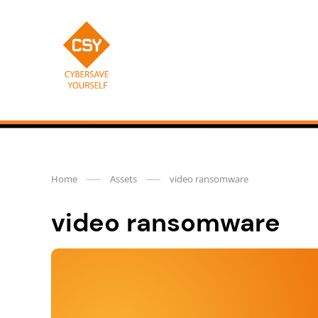
Meteen
naar
de
content
CSY
Home
Assets
video ransomware
video ransomware