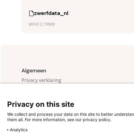
zwerfdata_nl
MP4
13.19MB
Algemeen
Privacy verklaring
Cookies
Copyright
Contact
Privacy on this site
We collect and process your data on this site to better understan
them all. For more information, see our privacy policy.
Analytics