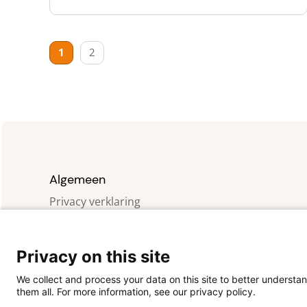
Berichten
1
2
paginering
Algemeen
Privacy verklaring
Cookies
Copyright
Contact
Privacy on this site
We collect and process your data on this site to better understan
them all. For more information, see our privacy policy.