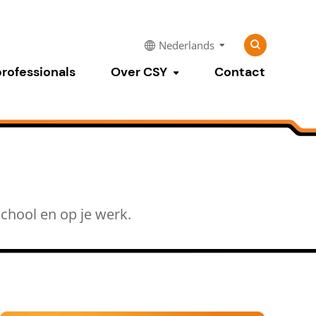
Zoeken
Zoeken
Nederlands
naar:
professionals
Over CSY
Contact
Submenu tonen
chool en op je werk.