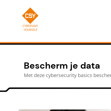
Meteen
naar
de
content
CSY
Bescherm je data
Met deze cybersecurity basics bescher