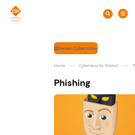
Meteen
Zoeken
naar
Zoeken
naar:
CSY
de
content
Herken Cybercrime
Home
Cybersecurity thema’s
P
Phishing