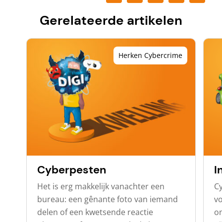
Gerelateerde artikelen
Herken Cybercrime
Cyberpesten
I
Het is erg makkelijk vanachter een
C
bureau: een gênante foto van iemand
v
delen of een kwetsende reactie
on