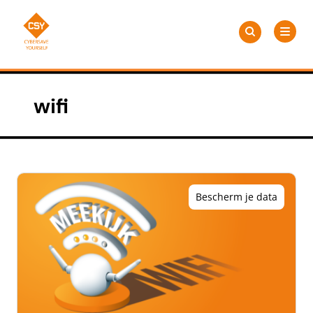
Meteen
Zoeken
naar
Zoeken
naar:
CSY
de
content
wifi
Bescherm je data